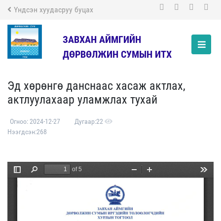
Үндсэн хуудасруу буцах
ЗАВХАН АЙМГИЙН
ДӨРВӨЛЖИН СУМЫН ИТХ
Эд хөрөнгө данснаас хасаж актлах,
актлуулахаар уламжлах тухай
Огноо: 2024-12-27
Дугаар:22
Нээгдсэн:268