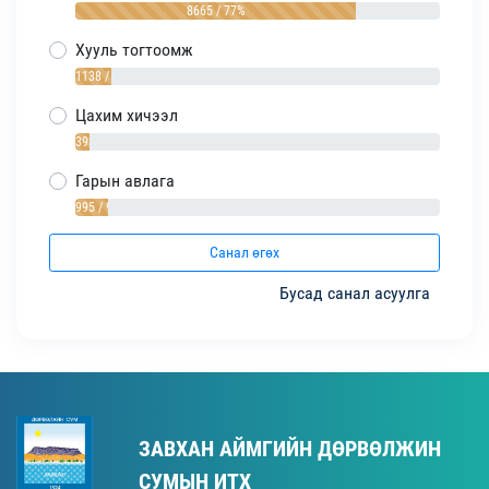
8665 / 77%
Хууль тогтоомж
1138 / 10%
Цахим хичээл
393 / 4%
Гарын авлага
995 / 9%
Санал өгөх
Бусад санал асуулга
ЗАВХАН АЙМГИЙН ДӨРВӨЛЖИН
СУМЫН ИТХ