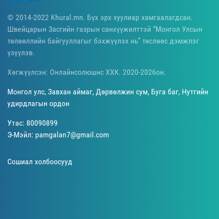
© 2014-2022 Khural.mn. Бүх эрх хуулиар хамгаалагдсан.
Швейцарын Засгийн газрын санхүүжилттэй “Монгол Улсын
төлөөллийн байгууллагыг бэхжүүлэх нь” төслөөс дэмжлэг
үзүүлэв.
Хөгжүүлсэн: Онлайнсолюшнс ХХК. 2020-2026он.
Монгол улс, Завхан аймаг, Дөрвөлжин сум, Буга баг, Нутгийн
удирдлагын ордон
Утас: 80090899
Э-Мэйл: pamgalan7@gmail.com
Сошиал холбоосууд