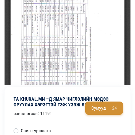
ТА KHURAL.MN –Д ЯМАР ЧИГЛЭЛИЙН МЭДЭЭ
ОРУУЛАХ ХЭРЭГТЭЙ ГЭЖ ҮЗЭЖ БАЙНА ВЭ?
Сумууд
24
санал өгсөн: 11191
Сайн туршлага