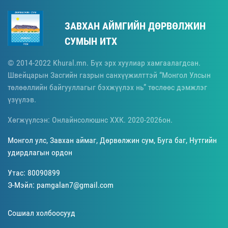
ЗАВХАН АЙМГИЙН ДӨРВӨЛЖИН
СУМЫН ИТХ
© 2014-2022 Khural.mn. Бүх эрх хуулиар хамгаалагдсан.
Швейцарын Засгийн газрын санхүүжилттэй “Монгол Улсын
төлөөллийн байгууллагыг бэхжүүлэх нь” төслөөс дэмжлэг
үзүүлэв.
Хөгжүүлсэн: Онлайнсолюшнс ХХК. 2020-2026он.
Монгол улс, Завхан аймаг, Дөрвөлжин сум, Буга баг, Нутгийн
удирдлагын ордон
Утас: 80090899
Э-Мэйл: pamgalan7@gmail.com
Сошиал холбоосууд