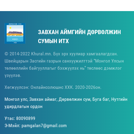
ЗАВХАН АЙМГИЙН ДӨРВӨЛЖИН
СУМЫН ИТХ
© 2014-2022 Khural.mn. Бүх эрх хуулиар хамгаалагдсан.
Швейцарын Засгийн газрын санхүүжилттэй “Монгол Улсын
төлөөллийн байгууллагыг бэхжүүлэх нь” төслөөс дэмжлэг
үзүүлэв.
Хөгжүүлсэн: Онлайнсолюшнс ХХК. 2020-2026он.
Монгол улс, Завхан аймаг, Дөрвөлжин сум, Буга баг, Нутгийн
удирдлагын ордон
Утас: 80090899
Э-Мэйл: pamgalan7@gmail.com