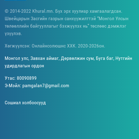
© 2014-2022 Khural.mn. Бүх эрх хуулиар хамгаалагдсан.
Швейцарын Засгийн газрын санхүүжилттэй “Монгол Улсын
төлөөллийн байгууллагыг бэхжүүлэх нь” төслөөс дэмжлэг
үзүүлэв.
Хөгжүүлсэн: Онлайнсолюшнс ХХК. 2020-2026он.
Монгол улс, Завхан аймаг, Дөрвөлжин сум, Буга баг, Нутгийн
удирдлагын ордон
Утас: 80090899
Э-Мэйл: pamgalan7@gmail.com
Сошиал холбоосууд