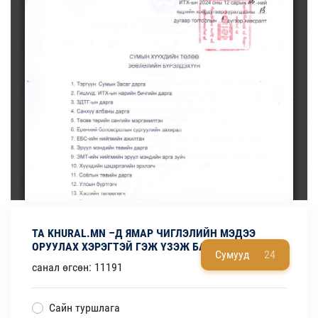
ТА KHURAL.MN –Д ЯМАР ЧИГЛЭЛИЙН МЭДЭЭ
ОРУУЛАХ ХЭРЭГТЭЙ ГЭЖ ҮЗЭЖ БАЙНА ВЭ?
Сумууд
24
санал өгсөн: 11191
Сайн туршлага