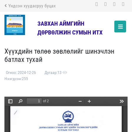
Үндсэн хуудасруу буцах
ЗАВХАН АЙМГИЙН
ДӨРВӨЛЖИН СУМЫН ИТХ
Хүүхдийн төлөө зөвлөлийг шинэчлэн
батлах тухай
Огноо: 2024-12-26
Дугаар:13
Нээгдсэн:255