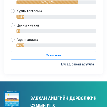
8665 / 77%
Хууль тогтоомж
1138 / 10%
Цахим хичээл
393 / 4%
Гарын авлага
995 / 9%
Санал өгөх
Бусад санал асуулга
ЗАВХАН АЙМГИЙН ДӨРВӨЛЖИН
СУМЫН ИТХ