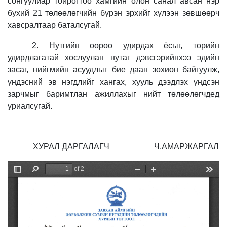
сонгуулиар тойрогтоо хамгийн олон санал авсан нэр
бухий 21 төлөөлөгчийн бүрэн эрхийг хүлээн зөвшөөрч
хавсралтаар
баталсугай.
2. Нутгийн өөрөө удирдах ёсыг, төрийн
удирдлагатай хослуулан нутаг дэвсгэрийнхээ эдийн
засаг, нийгмийн асуудлыг бие даан зохион байгуулж,
үндэсний эв нэгдлийг хангах, хууль дээдлэх үндсэн
зарчмыг баримтлан ажиллахыг нийт төлөөлөгчдед
уриалсугай.
ХУРАЛ
ДАРГАЛАГЧ
Ч.АМАРЖАРГАЛ