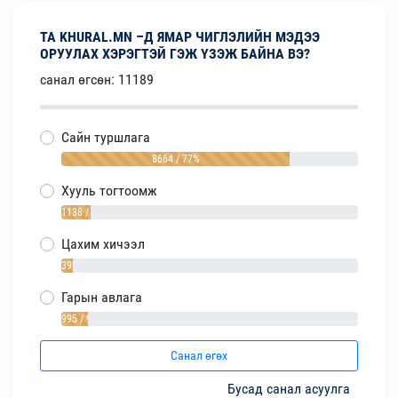
ТА KHURAL.MN –Д ЯМАР ЧИГЛЭЛИЙН МЭДЭЭ
ОРУУЛАХ ХЭРЭГТЭЙ ГЭЖ ҮЗЭЖ БАЙНА ВЭ?
санал өгсөн: 11189
Сайн туршлага
8664 / 77%
Хууль тогтоомж
1138 / 10%
Цахим хичээл
392 / 4%
Гарын авлага
995 / 9%
Санал өгөх
Бусад санал асуулга