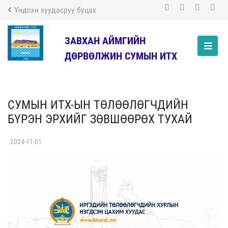
Үндсэн хуудасруу буцах
ЗАВХАН АЙМГИЙН
ДӨРВӨЛЖИН СУМЫН ИТХ
СУМЫН ИТХ-ЫН ТӨЛӨӨЛӨГЧДИЙН
БҮРЭН ЭРХИЙГ ЗӨВШӨӨРӨХ ТУХАЙ
2024-11-01