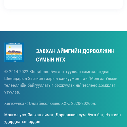
ЗАВХАН АЙМГИЙН ДӨРВӨЛЖИН
СУМЫН ИТХ
© 2014-2022 Khural.mn. Бүх эрх хуулиар хамгаалагдсан.
Швейцарын Засгийн газрын санхүүжилттэй “Монгол Улсын
төлөөллийн байгууллагыг бэхжүүлэх нь” төслөөс дэмжлэг
үзүүлэв.
Хөгжүүлсэн: Онлайнсолюшнс ХХК. 2020-2026он.
Монгол улс, Завхан аймаг, Дөрвөлжин сум, Буга баг, Нутгийн
удирдлагын ордон