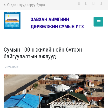
Үндсэн хуудасруу буцах
ЗАВХАН АЙМГИЙН
ДӨРВӨЛЖИН СУМЫН ИТХ
Сумын 100-н жилийн ойн бүтээн
байгуулалтын ажлууд
2024-05-31