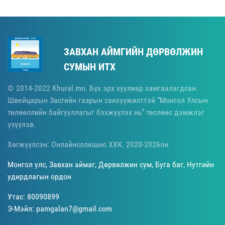
ЗАВХАН АЙМГИЙН ДӨРВӨЛЖИН
СУМЫН ИТХ
© 2014-2022 Khural.mn. Бүх эрх хуулиар хамгаалагдсан.
Швейцарын Засгийн газрын санхүүжилттэй “Монгол Улсын
төлөөллийн байгууллагыг бэхжүүлэх нь” төслөөс дэмжлэг
үзүүлэв.
Хөгжүүлсэн: Онлайнсолюшнс ХХК. 2020-2026он.
Монгол улс, Завхан аймаг, Дөрвөлжин сум, Буга баг, Нутгийн
удирдлагын ордон
Утас: 80090899
Э-Мэйл: pamgalan7@gmail.com