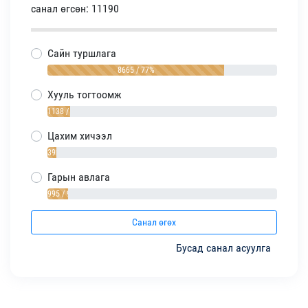
санал өгсөн: 11190
Сайн туршлага
8665 / 77%
Хууль тогтоомж
1138 / 10%
Цахим хичээл
392 / 4%
Гарын авлага
995 / 9%
Санал өгөх
Бусад санал асуулга