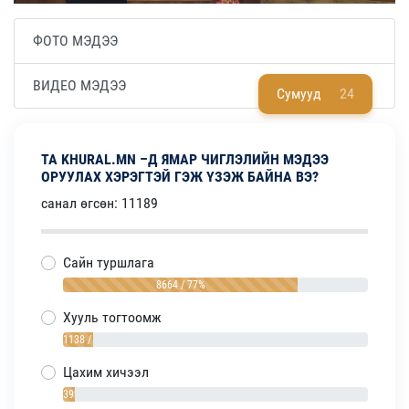
ФОТО МЭДЭЭ
ВИДЕО МЭДЭЭ
Сумууд
24
ТА KHURAL.MN –Д ЯМАР ЧИГЛЭЛИЙН МЭДЭЭ
ОРУУЛАХ ХЭРЭГТЭЙ ГЭЖ ҮЗЭЖ БАЙНА ВЭ?
санал өгсөн: 11189
Сайн туршлага
8664 / 77%
Хууль тогтоомж
1138 / 10%
Цахим хичээл
392 / 4%