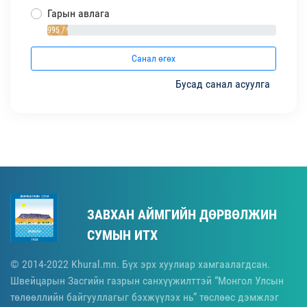
Гарын авлага
995 / 9%
Санал өгөх
Бусад санал асуулга
ЗАВХАН АЙМГИЙН ДӨРВӨЛЖИН
СУМЫН ИТХ
© 2014-2022 Khural.mn. Бүх эрх хуулиар хамгаалагдсан.
Швейцарын Засгийн газрын санхүүжилттэй “Монгол Улсын
төлөөллийн байгууллагыг бэхжүүлэх нь” төслөөс дэмжлэг