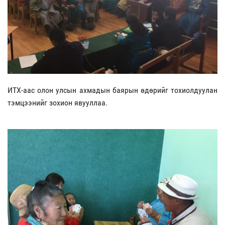
ИТХ-аас олон улсын ахмадын баярын өдөрийг тохиолдуулан
тэмцээнийг зохион явууллаа.