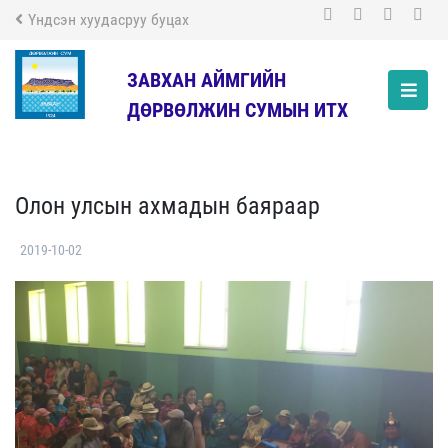
Үндсэн хуудасруу буцах
ЗАВХАН АЙМГИЙН
ДӨРВӨЛЖИН СУМЫН ИТХ
Олон улсын ахмадын баяраар
2019-10-02