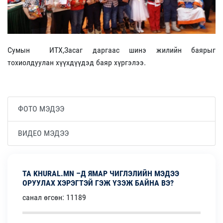
Сумын ИТХ,Засаг даргаас шинэ жилийн баярыг
тохиолдуулан хүүхдүүдэд баяр хүргэлээ.
ФОТО МЭДЭЭ
ВИДЕО МЭДЭЭ
ТА KHURAL.MN –Д ЯМАР ЧИГЛЭЛИЙН МЭДЭЭ
ОРУУЛАХ ХЭРЭГТЭЙ ГЭЖ ҮЗЭЖ БАЙНА ВЭ?
санал өгсөн: 11189