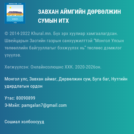
ЗАВХАН АЙМГИЙН ДӨРВӨЛЖИН
СУМЫН ИТХ
© 2014-2022 Khural.mn. Бүх эрх хуулиар хамгаалагдсан.
Швейцарын Засгийн газрын санхүүжилттэй “Монгол Улсын
төлөөллийн байгууллагыг бэхжүүлэх нь” төслөөс дэмжлэг
үзүүлэв.
Хөгжүүлсэн: Онлайнсолюшнс ХХК. 2020-2026он.
Монгол улс, Завхан аймаг, Дөрвөлжин сум, Буга баг, Нутгийн
удирдлагын ордон
Утас: 80090899
Э-Мэйл: pamgalan7@gmail.com
Сошиал холбоосууд