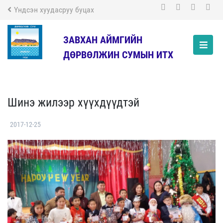
Үндсэн хуудасруу буцах
ЗАВХАН АЙМГИЙН
ДӨРВӨЛЖИН СУМЫН ИТХ
Шинэ жилээр хүүхдүүдтэй
2017-12-25