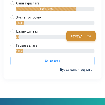
Сайн туршлага
8664 / 77%
Хууль тогтоомж
1138 / 10%
Цахим хичээл
Сумууд
24
392 / 4%
Гарын авлага
995 / 9%
Санал өгөх
Бусад санал асуулга